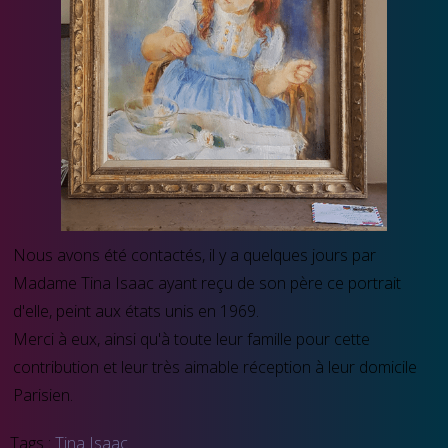
Nous avons été contactés, il y a quelques jours par
Madame Tina Isaac ayant reçu de son père ce portrait
d'elle, peint aux états unis en 1969.
Merci à eux, ainsi qu'à toute leur famille pour cette
contribution et leur très aimable réception à leur domicile
Parisien.
Tags :
Tina Isaac