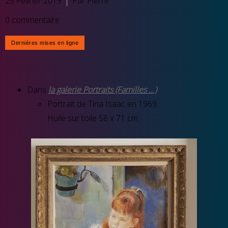
25 Février 2019
Par Pierre
0 commentaire
Dans
la galerie Portraits (Familles ...)
Portrait de Tina Isaac en 1969.
Huile sur toile 58 x 71 cm