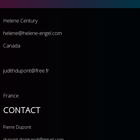
Helene Century
he
lene@helene-engel.com
Canada
judithdupont@free.fr
France
CONTACT
Pierre Dupont
dupont.dormandi@gmail.com